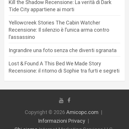
Kill the Shadow Recensione: La verità di Dark
r
Tide City appartiene ai morti
t
Yellowcreek Stories The Cabin Watcher
i
Recensione: Il silenzio è l’unica arma contro
c
l’assassino
o
Ingrandire una foto senza che diventi sgranata
l
i
Lost & Found A This Bed We Made Story
Recensione: il ritorno di Sophie tra furti e segreti
Copyright © 2026
Amicopc.com
Informazioni Privacy