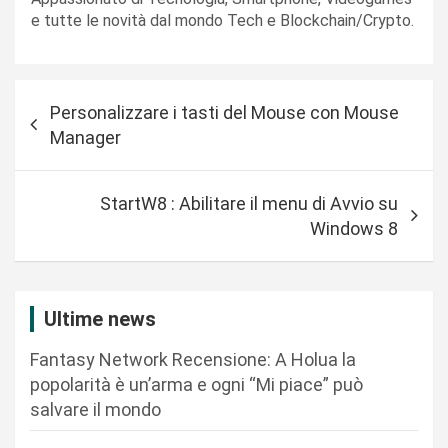
e tutte le novità dal mondo Tech e Blockchain/Crypto.
N
Personalizzare i tasti del Mouse con Mouse
a
Manager
v
i
StartW8 : Abilitare il menu di Avvio su
g
Windows 8
a
z
i
Ultime news
o
Fantasy Network Recensione: A Holua la
n
popolarità è un’arma e ogni “Mi piace” può
salvare il mondo
e
a