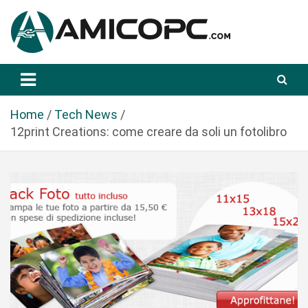
S
a
l
t
Novità Tecnologiche: Guide e News
Amicopc.com
a
a
l
Home
Tech News
c
12print Creations: come creare da soli un fotolibro
o
n
t
e
n
u
t
o