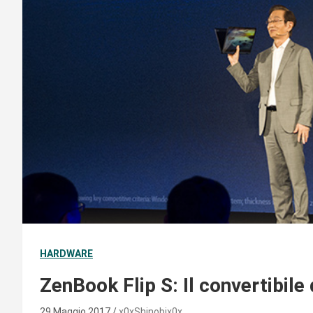
HARDWARE
ZenBook Flip S: Il convertibile
29 Maggio 2017
x0xShinobix0x