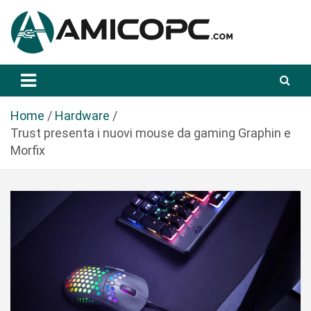
S
a
l
t
Novità Tecnologiche: Guide e News
Amicopc.com
a
a
l
Home
Hardware
c
Trust presenta i nuovi mouse da gaming Graphin e
o
Morfix
n
t
e
n
u
t
o