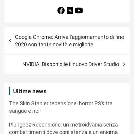
N
Google Chrome: Arriva l’aggiornamento di fine
a
2020 con tante novità e migliorie
v
i
NVIDIA: Disponibile il nuovo Driver Studio
g
a
z
Ultime news
i
The Skin Stapler recensione: horror PSX tra
o
sangue e noir
n
Plungeez Recensione: un metroidvania senza
e
combattimenti dove ogni stanza è un enigma