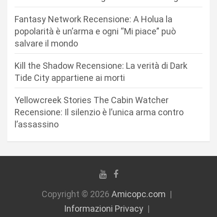
a
r
Fantasy Network Recensione: A Holua la
popolarità è un’arma e ogni “Mi piace” può
t
salvare il mondo
i
c
Kill the Shadow Recensione: La verità di Dark
Tide City appartiene ai morti
o
l
Yellowcreek Stories The Cabin Watcher
i
Recensione: Il silenzio è l’unica arma contro
l’assassino
Copyright © 2026
Amicopc.com
Informazioni Privacy