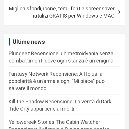
v
Migliori sfondi, icone, temi, font e screensaver
i
natalizi GRATIS per Windows e MAC
g
a
z
Ultime news
i
Plungeez Recensione: un metroidvania senza
o
combattimenti dove ogni stanza è un enigma
n
Fantasy Network Recensione: A Holua la
e
popolarità è un’arma e ogni “Mi piace” può
a
salvare il mondo
r
Kill the Shadow Recensione: La verità di Dark
t
Tide City appartiene ai morti
i
c
Yellowcreek Stories The Cabin Watcher