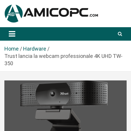
S
a
l
t
Novità Tecnologiche: Guide e News
Amicopc.com
a
a
l
Home
Hardware
c
Trust lancia la webcam professionale 4K UHD TW-
o
350
n
t
e
n
u
t
o