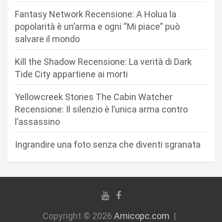
e
Fantasy Network Recensione: A Holua la
a
popolarità è un’arma e ogni “Mi piace” può
r
salvare il mondo
t
Kill the Shadow Recensione: La verità di Dark
i
Tide City appartiene ai morti
c
Yellowcreek Stories The Cabin Watcher
o
Recensione: Il silenzio è l’unica arma contro
l
l’assassino
i
Ingrandire una foto senza che diventi sgranata
Copyright © 2026
Amicopc.com