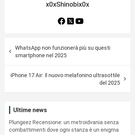
x0xShinobix0x
N
WhatsApp non funzionerà più su questi
a
smartphone nel 2025
v
i
iPhone 17 Air: Il nuovo melafonino ultrasottile
g
del 2025
a
z
i
Ultime news
o
Plungeez Recensione: un metroidvania senza
n
combattimenti dove ogni stanza è un enigma