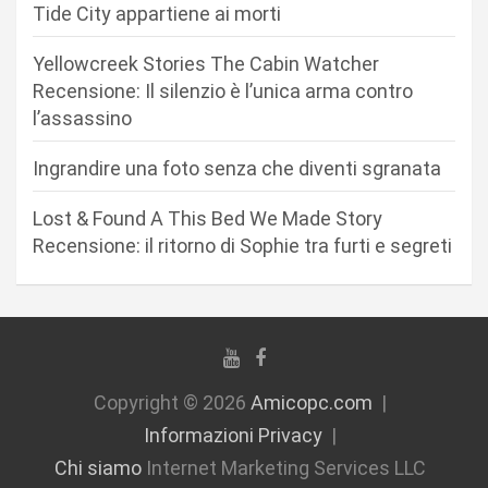
r
Tide City appartiene ai morti
t
Yellowcreek Stories The Cabin Watcher
i
Recensione: Il silenzio è l’unica arma contro
c
l’assassino
o
Ingrandire una foto senza che diventi sgranata
l
i
Lost & Found A This Bed We Made Story
Recensione: il ritorno di Sophie tra furti e segreti
Copyright © 2026
Amicopc.com
Informazioni Privacy
Chi siamo
Internet Marketing Services LLC