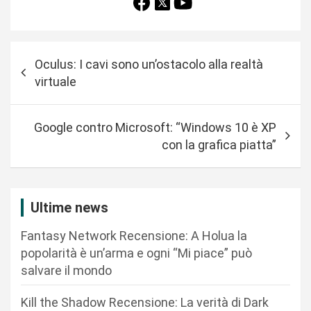
N
Oculus: I cavi sono un’ostacolo alla realtà
a
virtuale
v
i
Google contro Microsoft: “Windows 10 è XP
g
con la grafica piatta”
a
z
i
Ultime news
o
Fantasy Network Recensione: A Holua la
n
popolarità è un’arma e ogni “Mi piace” può
salvare il mondo
e
a
Kill the Shadow Recensione: La verità di Dark