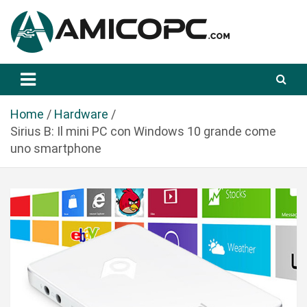
S
a
l
t
Novità Tecnologiche: Guide e News
Amicopc.com
a
a
l
Home
Hardware
c
Sirius B: Il mini PC con Windows 10 grande come
o
uno smartphone
n
t
e
n
u
t
o