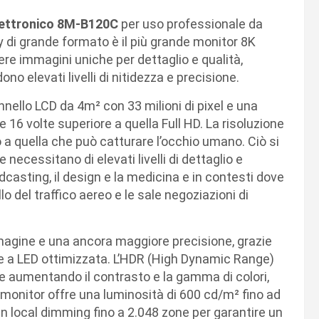
lettronico 8M-B120C
per uso professionale da
ay di grande formato è il più grande monitor 8K
re immagini uniche per dettaglio e qualità,
no elevati livelli di nitidezza e precisione.
nnello LCD da 4m² con 33 milioni di pixel e una
e 16 volte superiore a quella Full HD. La risoluzione
o a quella che può catturare l’occhio umano. Ciò si
 necessitano di elevati livelli di dettaglio e
dcasting, il design e la medicina e in contesti dove
lo del traffico aereo e le sale negoziazioni di
mmagine e una ancora maggiore precisione, grazie
one a LED ottimizzata. L’HDR (High Dynamic Range)
ne aumentando il contrasto e la gamma di colori,
 monitor offre una luminosità di 600 cd/m² fino ad
 local dimming fino a 2.048 zone per garantire un