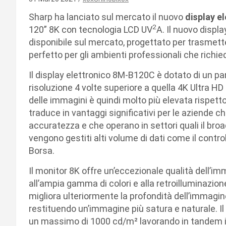
Sharp ha lanciato sul mercato il nuovo
display e
2
120” 8K con tecnologia LCD UV
A. Il nuovo displ
disponibile sul mercato, progettato per trasmette
perfetto per gli ambienti professionali che richiedo
Il display elettronico 8M-B120C è dotato di un pa
risoluzione 4 volte superiore a quella 4K Ultra HD 
delle immagini è quindi molto più elevata rispett
traduce in vantaggi significativi per le aziende che
accuratezza e che operano in settori quali il broa
vengono gestiti alti volume di dati come il control
Borsa.
Il monitor 8K offre un’eccezionale qualità dell’i
all’ampia gamma di colori e alla retroilluminazi
migliora ulteriormente la profondità dell’immagi
restituendo un’immagine più satura e naturale. Il
un massimo di 1000 cd/m² lavorando in tandem in