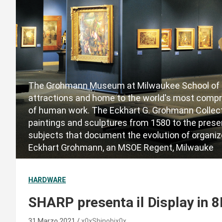
The Grohmann Museum at Milwaukee School of E
attractions and home to the world's most compre
of human work. The Eckhart G. Grohmann Collec
paintings and sculptures from 1580 to the present
subjects that document the evolution of organi
Eckhart Grohmann, an MSOE Regent, Milwauke
HARDWARE
SHARP presenta il Display in 
31 Marzo 2021
x0xShinobix0x