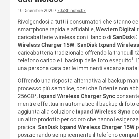
10 Dicembre 2020
x0xShinobix0x
Rivolgendosi a tutti i consumatori che stanno cer
smartphone rapida e affidabile,
Western Digital
caricabatterie wireless con il lancio di
SanDisk® 
Wireless Charger 15W
.
SanDisk Ixpand Wireles
caricabatteria tradizionale offrendo la tranquillità
1
telefono carico e il backup delle foto eseguito
. 
una persona cara per le imminenti vacanze natali
Offrendo una risposta alternativa al backup man
processo più semplice, così che l’utente non abbi
256GB*,
Ixpand Wireless Charger Sync
consente
mentre effettua in automatico il backup di foto e
aggiunta alla soluzione
Ixpand Wireless Sync
co
un altro prodotto per coloro che hanno l’esigenza 
pratica:
SanDisk Ixpand Wireless Charger 15W
p
posizionando semplicemente il telefono compatibi