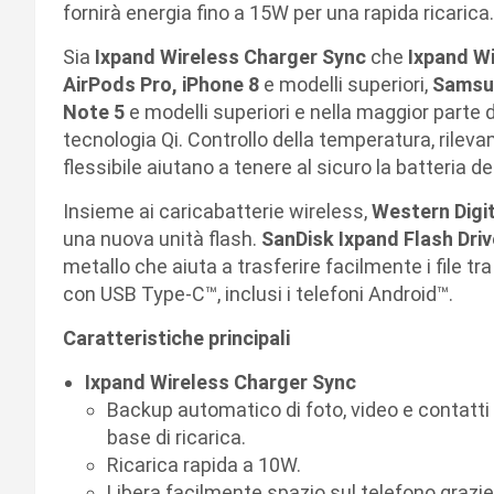
fornirà energia fino a 15W per una rapida ricarica.
Sia
Ixpand Wireless Charger Sync
che
Ixpand Wi
AirPods Pro, iPhone 8
e modelli superiori,
Samsu
Note 5
e modelli superiori e nella maggior parte d
tecnologia Qi. Controllo della temperatura, rileva
flessibile aiutano a tenere al sicuro la batteria de
Insieme ai caricabatterie wireless,
Western Digit
una nuova unità flash.
SanDisk Ixpand Flash Driv
metallo che aiuta a trasferire facilmente i file tr
con USB Type-C™, inclusi i telefoni Android™.
Caratteristiche principali
Ixpand Wireless Charger Sync
Backup automatico di foto, video e contatti
base di ricarica.
Ricarica rapida a 10W.
Libera facilmente spazio sul telefono grazie 