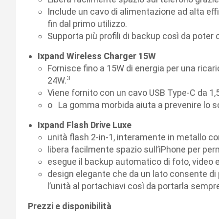
Include un cavo di alimentazione ad alta eff
fin dal primo utilizzo.
Supporta più profili di backup così da poter c
Ixpand Wireless Charger 15W
Fornisce fino a 15W di energia per una ricar
3
24W.
Viene fornito con un cavo USB Type-C da 1,
o La gomma morbida aiuta a prevenire lo sc
Ixpand Flash Drive Luxe
unità flash 2-in-1, interamente in metallo c
libera facilmente spazio sull’iPhone per per
esegue il backup automatico di foto, video e a
design elegante che da un lato consente di p
l’unità al portachiavi così da portarla sempr
Prezzi e disponibilità