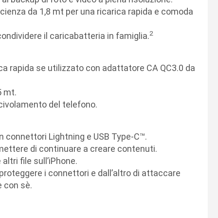
icienza da 1,8 mt per una ricarica rapida e comoda
2
ondividere il caricabatteria in famiglia.
ica rapida se utilizzato con adattatore CA QC3.0 da
5 mt.
ivolamento del telefono.
on connettori Lightning e USB Type-C™.
mettere di continuare a creare contenuti.
ltri file sull’iPhone.
roteggere i connettori e dall’altro di attaccare
e con sè.