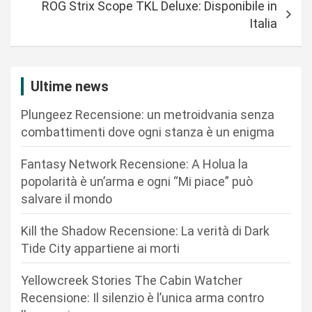
ROG Strix Scope TKL Deluxe: Disponibile in
g
Italia
a
z
i
Ultime news
o
Plungeez Recensione: un metroidvania senza
n
combattimenti dove ogni stanza è un enigma
e
Fantasy Network Recensione: A Holua la
a
popolarità è un’arma e ogni “Mi piace” può
r
salvare il mondo
t
Kill the Shadow Recensione: La verità di Dark
i
Tide City appartiene ai morti
c
Yellowcreek Stories The Cabin Watcher
o
Recensione: Il silenzio è l’unica arma contro
l