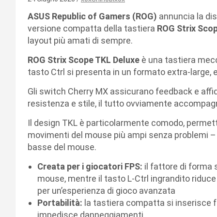
ASUS Republic of Gamers (ROG)
annuncia la disp
versione compatta della tastiera
ROG Strix Sco
layout più amati di sempre.
ROG Strix Scope TKL Deluxe
è una tastiera mecca
tasto Ctrl si presenta in un formato extra-large
Gli switch Cherry MX assicurano feedback e affida
resistenza e stile, il tutto ovviamente accompag
Il design TKL è particolarmente comodo, permette
movimenti del mouse più ampi senza problemi – se
basse del mouse.
Creata per i giocatori FPS:
il fattore di forma
mouse, mentre il tasto L-Ctrl ingrandito riduce 
per un’esperienza di gioco avanzata
Portabilità:
la tastiera compatta si inserisce f
impedisce danneggiamenti