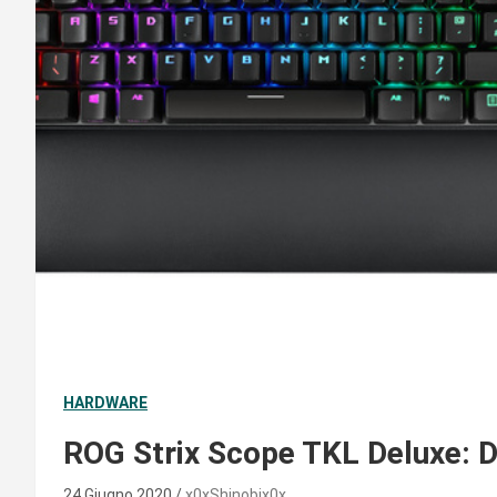
HARDWARE
ROG Strix Scope TKL Deluxe: Dis
24 Giugno 2020
x0xShinobix0x