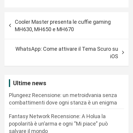
N
Cooler Master presenta le cuffie gaming
a
MH630, MH650 e MH670
v
i
WhatsApp: Come attivare il Tema Scuro su
g
iOS
a
z
i
Ultime news
o
Plungeez Recensione: un metroidvania senza
n
combattimenti dove ogni stanza è un enigma
e
Fantasy Network Recensione: A Holua la
a
popolarità è un’arma e ogni “Mi piace” può
r
salvare il mondo