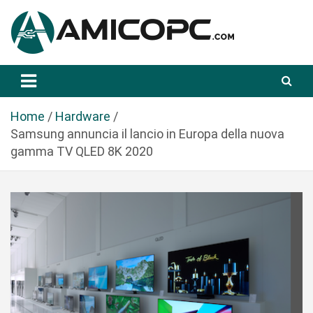
S
a
l
t
Novità Tecnologiche: Guide e News
Amicopc.com
a
a
l
Home
Hardware
c
Samsung annuncia il lancio in Europa della nuova
o
gamma TV QLED 8K 2020
n
t
e
n
u
t
o