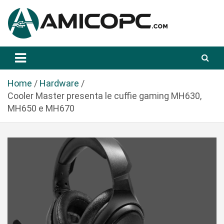
S
a
l
t
Novità Tecnologiche: Guide e News
Amicopc.com
a
a
l
Home
Hardware
c
Cooler Master presenta le cuffie gaming MH630,
o
MH650 e MH670
n
t
e
n
u
t
o