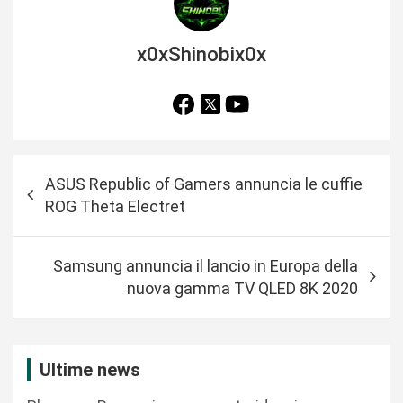
x0xShinobix0x
N
ASUS Republic of Gamers annuncia le cuffie
a
ROG Theta Electret
v
i
Samsung annuncia il lancio in Europa della
g
nuova gamma TV QLED 8K 2020
a
z
i
Ultime news
o