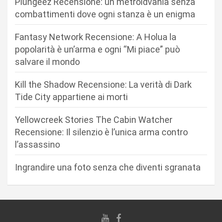
Plungeez Recensione: un metroidvania senza
n
combattimenti dove ogni stanza è un enigma
e
Fantasy Network Recensione: A Holua la
a
popolarità è un’arma e ogni “Mi piace” può
r
salvare il mondo
t
Kill the Shadow Recensione: La verità di Dark
i
Tide City appartiene ai morti
c
Yellowcreek Stories The Cabin Watcher
o
Recensione: Il silenzio è l’unica arma contro
l
l’assassino
i
Ingrandire una foto senza che diventi sgranata