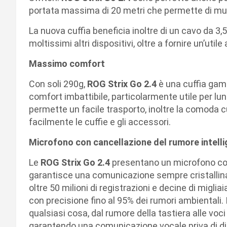
portata massima di 20 metri che permette di mu
La nuova cuffia beneficia inoltre di un cavo da 3
moltissimi altri dispositivi, oltre a fornire un’util
Massimo comfort
Con soli 290g,
ROG Strix Go 2.4
è una cuffia gami
comfort imbattibile, particolarmente utile per lun
permette un facile trasporto, inoltre la comoda 
facilmente le cuffie e gli accessori.
Microfono con cancellazione del rumore intell
Le
ROG Strix Go 2.4
presentano un microfono con 
garantisce una comunicazione sempre cristallina
oltre 50 milioni di registrazioni e decine di miglia
con precisione fino al 95% dei rumori ambientali. I
qualsiasi cosa, dal rumore della tastiera alle voc
garantendo una comunicazione vocale priva di di