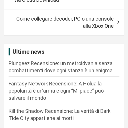
v
i
Come collegare decoder, PC o una console
g
alla Xbox One
a
z
i
Ultime news
o
Plungeez Recensione: un metroidvania senza
n
combattimenti dove ogni stanza è un enigma
e
Fantasy Network Recensione: A Holua la
a
popolarità è un’arma e ogni “Mi piace” può
r
salvare il mondo
t
Kill the Shadow Recensione: La verità di Dark
i
Tide City appartiene ai morti
c