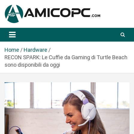
S
a
l
t
Novità Tecnologiche: Guide e News
Amicopc.com
a
a
l
Home
Hardware
c
RECON SPARK: Le Cuffie da Gaming di Turtle Beach
o
sono disponibili da oggi
n
t
e
n
u
t
o