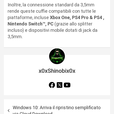
Inoltre, la connessione standard da 3,5mm
rende queste cuffie compatibili con tutte le
piattaforme, incluse
Xbox One, PS4 Pro & PS4 ,
Nintendo Switch™, PC
(grazie allo splitter
incluso) e dispositivi mobile dotati di jack da
3,5mm.
x0xShinobix0x
N
Windows 10: Arriva il ripristino semplificato
a
via Cloud Download