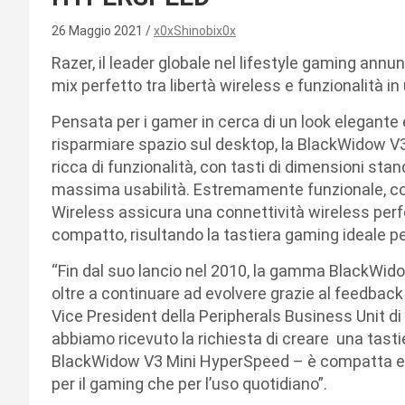
26 Maggio 2021
x0xShinobix0x
Razer, il leader globale nel lifestyle gaming ann
mix perfetto tra libertà wireless e funzionalità 
Pensata per i gamer in cerca di un look elegante
risparmiare spazio sul desktop, la BlackWidow V
ricca di funzionalità, con tasti di dimensioni stan
massima usabilità. Estremamente funzionale, co
Wireless assicura una connettività wireless per
compatto, risultando la tastiera gaming ideale per
“Fin dal suo lancio nel 2010, la gamma BlackWidow
oltre a continuare ad evolvere grazie al feedbac
Vice President della Peripherals Business Unit di
abbiamo ricevuto la richiesta di creare una tast
BlackWidow V3 Mini HyperSpeed – è compatta e w
per il gaming che per l’uso quotidiano”.