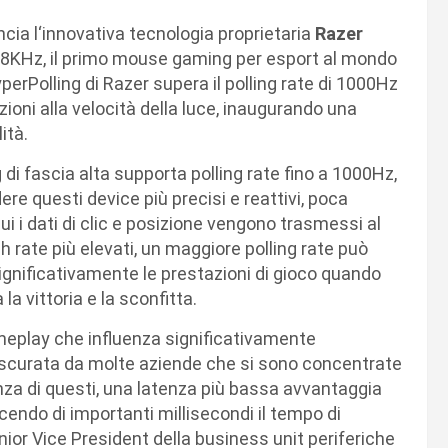
uncia l‘innovativa tecnologia proprietaria
Razer
r 8KHz, il primo mouse gaming per esport al mondo
perPolling di Razer supera il polling rate di 1000Hz
ioni alla velocità della luce, inaugurando una
ità.
i fascia alta supporta polling rate fino a 1000Hz,
ere questi device più precisi e reattivi, poca
i i dati di clic e posizione vengono trasmessi al
 rate più elevati, un maggiore polling rate può
significativamente le prestazioni di gioco quando
la vittoria e la sconfitta.
meplay che influenza significativamente
rascurata da molte aziende che si sono concentrate
nza di questi, una latenza più bassa avvantaggia
ucendo di importanti millisecondi il tempo di
ior Vice President della business unit periferiche