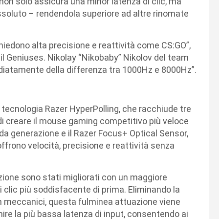
non solo assicura una minor latenza di clic, ma
assoluto – rendendola superiore ad altre rinomate
chiedono alta precisione e reattività come CS:GO”,
Evil Geniuses. Nikolay “Nikobaby” Nikolov del team
diatamente della differenza tra 1000Hz e 8000Hz”.
i tecnologia Razer HyperPolling, che racchiude tre
e di creare il mouse gaming competitivo più veloce
da generazione e il Razer Focus+ Optical Sensor,
ffrono velocità, precisione e reattività senza
ione sono stati migliorati con un maggiore
ni clic più soddisfacente di prima. Eliminando la
ch meccanici, questa fulminea attuazione viene
ire la più bassa latenza di input, consentendo ai