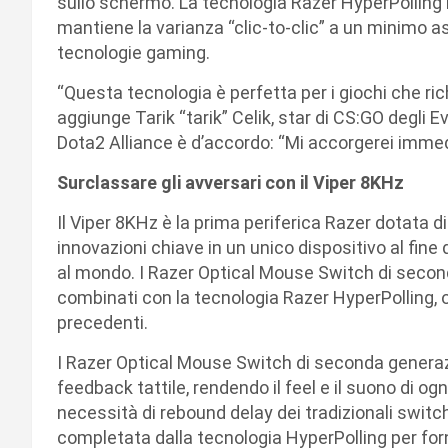
sullo schermo. La tecnologia Razer HyperPolling 
mantiene la varianza “clic-to-clic” a un minimo 
tecnologie gaming.
“Questa tecnologia è perfetta per i giochi che ri
aggiunge Tarik “tarik” Celik, star di CS:GO degli 
Dota2 Alliance è d’accordo: “Mi accorgerei imme
Surclassare gli avversari con il Viper 8KHz
Il Viper 8KHz è la prima periferica Razer dotata d
innovazioni chiave in un unico dispositivo al fin
al mondo. I Razer Optical Mouse Switch di secon
combinati con la tecnologia Razer HyperPolling, o
precedenti.
I Razer Optical Mouse Switch di seconda generaz
feedback tattile, rendendo il feel e il suono di og
necessità di rebound delay dei tradizionali swit
completata dalla tecnologia HyperPolling per forn