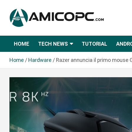
S
a
l
t
Novità Tecnologiche: Guide e News
Amicopc.com
a
a
HOME
TECH NEWS
TUTORIAL
ANDR
l
c
Home
Hardware
Razer annuncia il primo mouse 
o
n
t
e
n
u
t
o