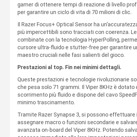
gamer di ottenere tempi di reazione di livello prof
per garantire un ciclo di vita di 70 milioni di clic.
Il Razer Focus+ Optical Sensor ha un’accuratezza
più impercettibili sono tracciati con coerenza. Le 
combinate con la tecnologia HyperPolling, perm
cursore ultra-fluido e stutter-free per garantire u
maestro cruciali nelle fasi salienti del gioco.
Prestazioni al top. Fin nei minimi dettagli.
Queste prestazioni e tecnologie rivoluzionarie s
che pesa solo 71 grammi. Il Viper 8KHz è dotato 
scorrimento più fluido e dispone del cavo SpeedFlex
minimo trascinamento.
Tramite Razer Synapse 3, si possono effettuare il
assegnare macro o funzioni secondarie e salvare 
avanzata on-board del Viper 8KHz. Potendo salvare 