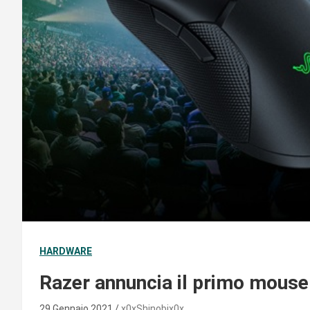
HARDWARE
Razer annuncia il primo mous
29 Gennaio 2021
x0xShinobix0x