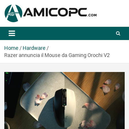
S
a
l
t
Novità Tecnologiche: Guide e News
Amicopc.com
a
a
l
Home
Hardware
c
Razer annuncia il Mouse da Gaming Orochi V2
o
n
t
e
n
u
t
o