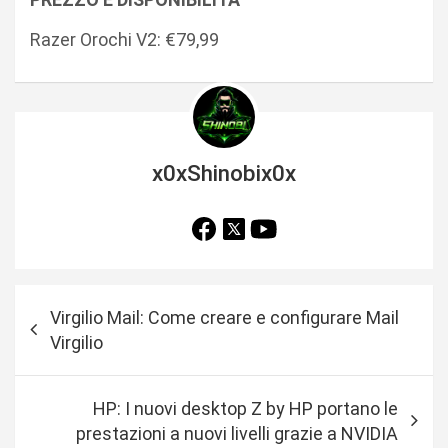
Razer Orochi V2: €79,99
x0xShinobix0x
N
Virgilio Mail: Come creare e configurare Mail
a
Virgilio
v
i
HP: I nuovi desktop Z by HP portano le
g
prestazioni a nuovi livelli grazie a NVIDIA