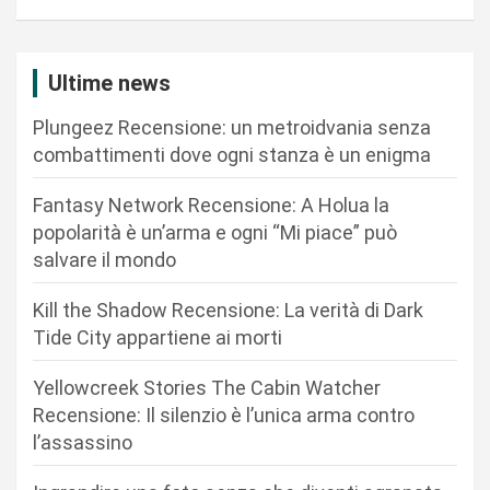
a
z
i
Ultime news
o
Plungeez Recensione: un metroidvania senza
n
combattimenti dove ogni stanza è un enigma
e
Fantasy Network Recensione: A Holua la
a
popolarità è un’arma e ogni “Mi piace” può
r
salvare il mondo
t
Kill the Shadow Recensione: La verità di Dark
i
Tide City appartiene ai morti
c
Yellowcreek Stories The Cabin Watcher
o
Recensione: Il silenzio è l’unica arma contro
l
l’assassino
i