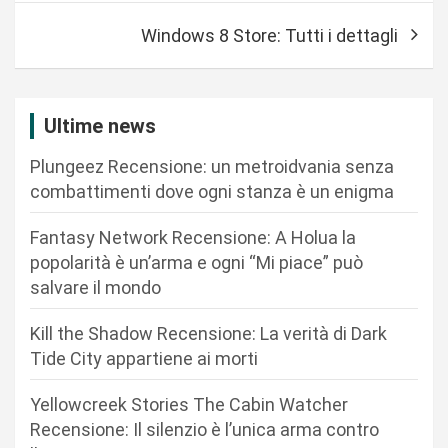
v
Windows 8 Store: Tutti i dettagli
i
g
a
Ultime news
z
Plungeez Recensione: un metroidvania senza
i
combattimenti dove ogni stanza è un enigma
o
n
Fantasy Network Recensione: A Holua la
popolarità è un’arma e ogni “Mi piace” può
e
salvare il mondo
a
r
Kill the Shadow Recensione: La verità di Dark
Tide City appartiene ai morti
t
i
Yellowcreek Stories The Cabin Watcher
c
Recensione: Il silenzio è l’unica arma contro