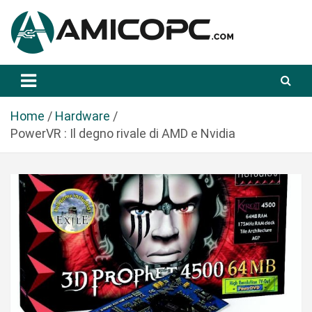
S
a
l
t
Novità Tecnologiche: Guide e News
Amicopc.com
a
a
l
Home
Hardware
c
PowerVR : Il degno rivale di AMD e Nvidia
o
n
t
e
n
u
t
o