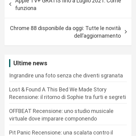
Apple TV+ GRATIS fino a Luglio 2021: Come
a
funziona
v
i
Chrome 88 disponibile da oggi: Tutte le novità
g
dell’aggiornamento
a
z
i
Ultime news
o
Ingrandire una foto senza che diventi sgranata
n
Lost & Found A This Bed We Made Story
e
Recensione: il ritorno di Sophie tra furti e segreti
a
r
OFFBEAT Recensione: uno studio musicale
virtuale dove imparare componendo
t
i
Pit Panic Recensione: una scalata contro il