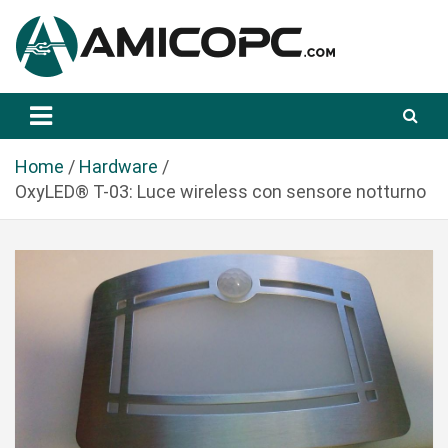
S
a
l
t
Novità Tecnologiche: Guide e News
Amicopc.com
a
a
l
Home
Hardware
c
OxyLED® T-03: Luce wireless con sensore notturno
o
n
t
e
n
u
t
o