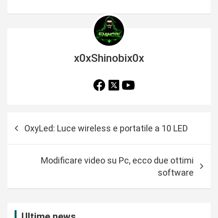
x0xShinobix0x
N
OxyLed: Luce wireless e portatile a 10 LED
a
v
Modificare video su Pc, ecco due ottimi
i
software
g
a
z
Ultime news