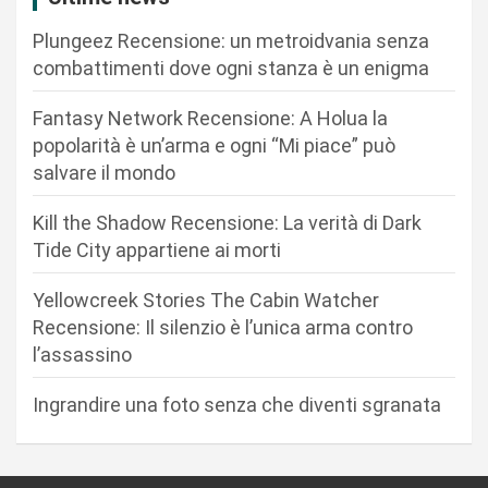
i
Plungeez Recensione: un metroidvania senza
o
combattimenti dove ogni stanza è un enigma
n
Fantasy Network Recensione: A Holua la
e
popolarità è un’arma e ogni “Mi piace” può
a
salvare il mondo
r
Kill the Shadow Recensione: La verità di Dark
t
Tide City appartiene ai morti
i
c
Yellowcreek Stories The Cabin Watcher
Recensione: Il silenzio è l’unica arma contro
o
l’assassino
l
i
Ingrandire una foto senza che diventi sgranata