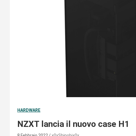
HARDWARE
NZXT lancia il nuovo case H1
8 Febbraio 2022
x0xShinobix0x