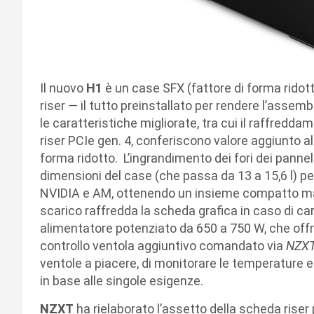
Il nuovo
H1
è un case SFX (fattore di forma ridott
riser
—
il tutto preinstallato per rendere l’assemb
le caratteristiche migliorate, tra cui il raffred
riser PCIe gen. 4, conferiscono valore aggiunto a
forma ridotto. L’ingrandimento dei fori dei pannel
dimensioni del case (che passa da 13 a 15,6 l) pe
NVIDIA e AM, ottenendo un insieme compatto ma d
scarico raffredda la scheda grafica in caso di cari
alimentatore potenziato da 650 a 750 W, che offr
controllo ventola aggiuntivo comandato via
NZX
ventole a piacere, di monitorare le temperature e i
in base alle singole esigenze.
NZXT
ha rielaborato l’assetto della scheda riser