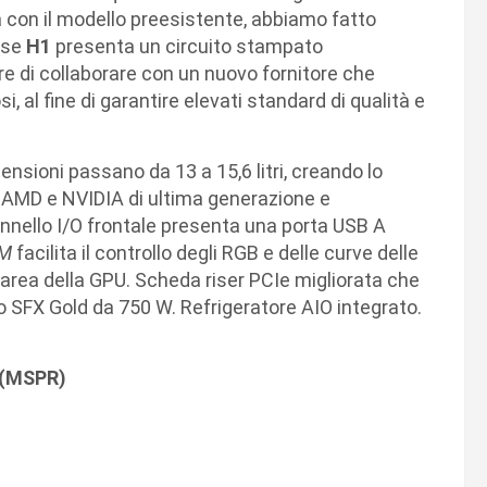
con il modello preesistente, abbiamo fatto
case
H1
presenta un circuito stampato
e di collaborare con un nuovo fornitore che
, al fine di garantire elevati standard di qualità e
nsioni passano da 13 a 15,6 litri, creando lo
o AMD e NVIDIA di ultima generazione e
nnello I/O frontale presenta una porta USB A
AM
facilita il controllo degli RGB e delle curve delle
’area della GPU. Scheda riser PCIe migliorata che
 SFX Gold da 750 W. Refrigeratore AIO integrato.
e (MSPR)