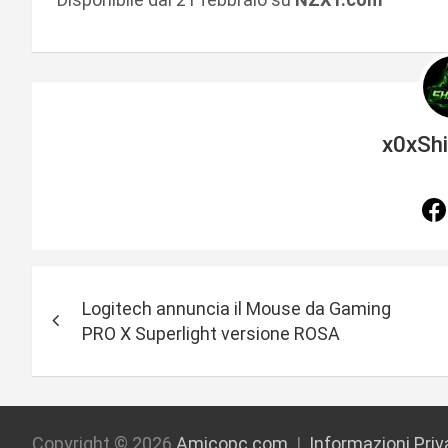
x0xSh
N
Logitech annuncia il Mouse da Gaming
a
PRO X Superlight versione ROSA
v
i
Copyright © 2026
Amicopc.com
Informazioni Pri