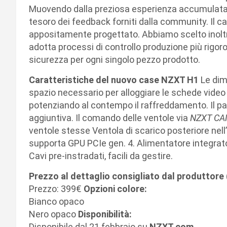
Muovendo dalla preziosa esperienza accumulata 
tesoro dei feedback forniti dalla community. Il 
appositamente progettato. Abbiamo scelto inoltr
adotta processi di controllo produzione più rigorosi
sicurezza per ogni singolo pezzo prodotto.
Caratteristiche del nuovo case NZXT H1
Le dime
spazio necessario per alloggiare le schede vide
potenziando al contempo il raffreddamento. Il pa
aggiuntiva. Il comando delle ventole via
NZXT C
ventole stesse Ventola di scarico posteriore nell
supporta GPU PCIe gen. 4. Alimentatore integrato
Cavi pre-instradati, facili da gestire.
Prezzo al dettaglio consigliato dal produttor
Prezzo: 399€
Opzioni colore:
Bianco opaco
Nero opaco
Disponibilità:
Disponibile dal 21 febbraio su
NZXT.com