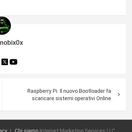
inobix0x
Raspberry Pi: Il nuovo Bootloader fa
scaricare sistemi operativi Online
vacy
Chi siamo
Internet Marketing Services LLC