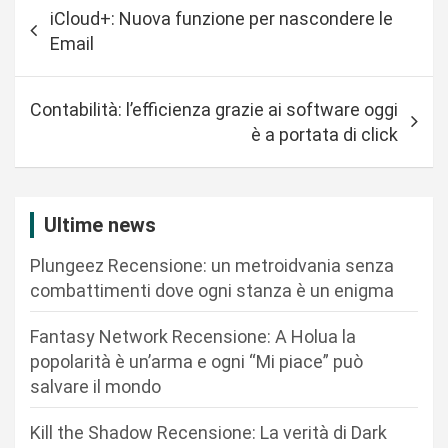
N
iCloud+: Nuova funzione per nascondere le
a
Email
v
i
Contabilità: l’efficienza grazie ai software oggi
g
è a portata di click
a
z
i
Ultime news
o
Plungeez Recensione: un metroidvania senza
n
combattimenti dove ogni stanza è un enigma
e
Fantasy Network Recensione: A Holua la
a
popolarità è un’arma e ogni “Mi piace” può
r
salvare il mondo
t
Kill the Shadow Recensione: La verità di Dark