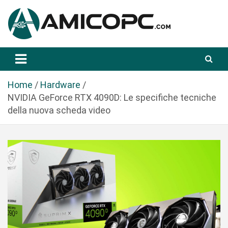
S
a
l
t
Novità Tecnologiche: Guide e News
Amicopc.com
a
a
l
Home
Hardware
c
NVIDIA GeForce RTX 4090D: Le specifiche tecniche
o
della nuova scheda video
n
t
e
n
u
t
o