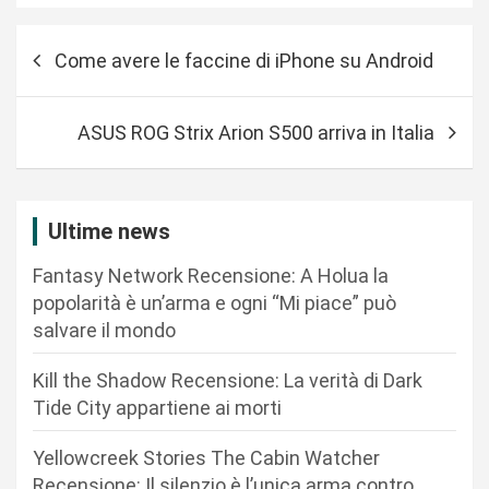
N
Come avere le faccine di iPhone su Android
a
v
ASUS ROG Strix Arion S500 arriva in Italia
i
g
a
Ultime news
z
Fantasy Network Recensione: A Holua la
i
popolarità è un’arma e ogni “Mi piace” può
o
salvare il mondo
n
Kill the Shadow Recensione: La verità di Dark
e
Tide City appartiene ai morti
a
r
Yellowcreek Stories The Cabin Watcher
Recensione: Il silenzio è l’unica arma contro