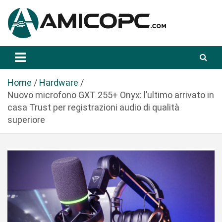
S
a
l
t
Novità Tecnologiche: Guide e News
Amicopc.com
a
a
l
Home
Hardware
c
Nuovo microfono GXT 255+ Onyx: l’ultimo arrivato in
o
casa Trust per registrazioni audio di qualità
n
superiore
t
e
n
u
t
o