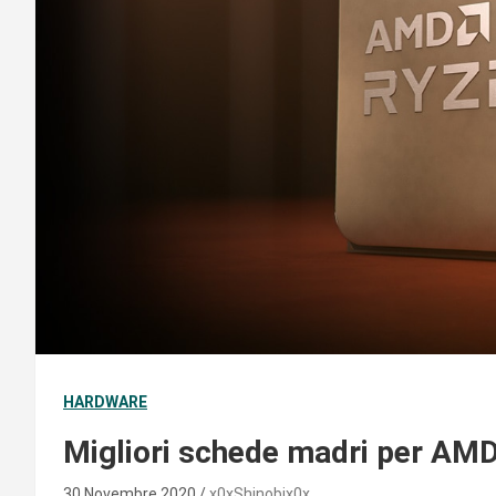
HARDWARE
Migliori schede madri per AM
30 Novembre 2020
x0xShinobix0x