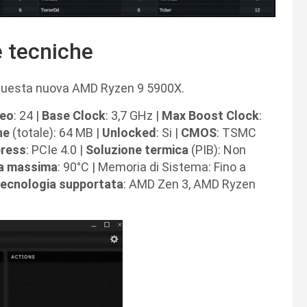
e tecniche
questa nuova AMD Ryzen 9 5900X.
neo
: 24 |
Base Clock
: 3,7 GHz |
Max Boost Clock
:
he
(totale): 64 MB |
Unlocked
: Si |
CMOS
: TSMC
press
: PCIe 4.0 |
Soluzione termica
(PIB): Non
a massima
: 90°C | Memoria di Sistema: Fino a
ecnologia supportata
: AMD Zen 3, AMD Ryzen