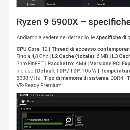
Ryzen 9 5900X – specifich
Andiamo a vedere nel dettaglio, le
specifiche
di 
CPU Core
: 12 |
Thread di accesso contempora
Fino a 4,8 Ghz |
L2 Cache (totale)
: 6 MB |
L3 Cac
7nm FinFET |
Pacchetto
: AM4 |
Versione PCI Ex
incluso |
Default TDP / TDP
: 105 W |
Temperatur
3200 MHz |
Tipo di memoria di sistema
: DDR4 |
T
VR-Ready Premium