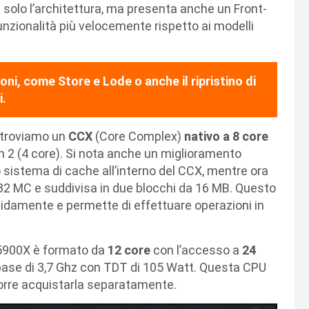
 solo l’architettura, ma presenta anche un Front-
unzionalità più velocemente rispetto ai modelli
oni, come Store e Lode o anche il ripristino di
i.
 troviamo un
CCX
(Core Complex)
nativo a 8 core
n 2 (4 core). Si nota anche un miglioramento
uo sistema di cache all’interno del CCX, mentre ora
32 MC e suddivisa in due blocchi da 16 MB. Questo
idamente e permette di effettuare operazioni in
9 5900X è formato da
12 core
con l’accesso a
24
ase di 3,7 Ghz con TDT di 105 Watt. Questa CPU
corre acquistarla separatamente.