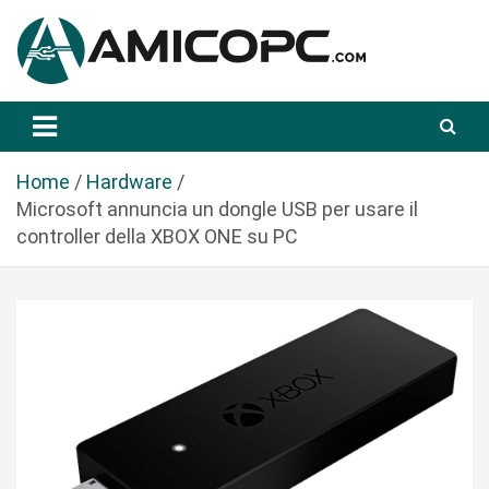
S
a
l
t
Novità Tecnologiche: Guide e News
Amicopc.com
a
a
l
Home
Hardware
c
Microsoft annuncia un dongle USB per usare il
o
controller della XBOX ONE su PC
n
t
e
n
u
t
o