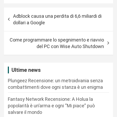
N
Adblock causa una perdita di 6,6 miliardi di
a
dollari a Google
v
i
Come programmare lo spegnimento e riavvio
g
del PC con Wise Auto Shutdown
a
z
i
Ultime news
o
Plungeez Recensione: un metroidvania senza
n
combattimenti dove ogni stanza è un enigma
e
Fantasy Network Recensione: A Holua la
a
popolarità è un’arma e ogni “Mi piace” può
r
salvare il mondo