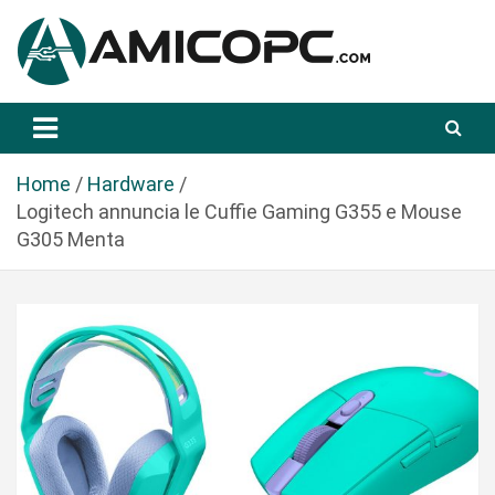
S
a
l
t
Novità Tecnologiche: Guide e News
Amicopc.com
a
a
l
Home
Hardware
c
Logitech annuncia le Cuffie Gaming G355 e Mouse
o
G305 Menta
n
t
e
n
u
t
o