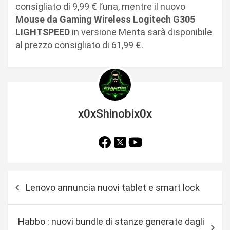
consigliato di 9,99 € l’una, mentre il nuovo
Mouse da Gaming Wireless Logitech G305
LIGHTSPEED
in versione Menta sarà disponibile
al prezzo consigliato di 61,99 €.
x0xShinobix0x
N
Lenovo annuncia nuovi tablet e smart lock
a
v
Habbo : nuovi bundle di stanze generate dagli
i