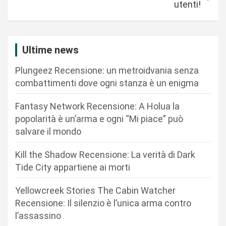
utenti!
g
a
z
Ultime news
i
Plungeez Recensione: un metroidvania senza
o
combattimenti dove ogni stanza è un enigma
n
Fantasy Network Recensione: A Holua la
e
popolarità è un’arma e ogni “Mi piace” può
a
salvare il mondo
r
Kill the Shadow Recensione: La verità di Dark
t
Tide City appartiene ai morti
i
c
Yellowcreek Stories The Cabin Watcher
Recensione: Il silenzio è l’unica arma contro
o
l’assassino
l