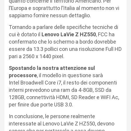
quanto concerne il territorio Americano. Per
l’Europa e soprattutto l’Italia al momento non vi
sappiamo fornire nessun dettaglio.
Tornando a parlare delle specifiche tecniche di
cui è dotato il
Lenovo LaVie Z HZ550
, FCC ha
confermato che lo schermo a bordo dovrebbe
essere da 13.3 pollici con una risoluzione Full HD
pari a 2560 x 1440 pixel.
Spostando la nostra attenzione sul
processore
, il modello in questione sarà
Intel Broadwell Core i7, il resto dei componenti
interni prevedono una ram da 4-8GB, SSD da
128GB, connettività HDMI, SD Reader e WiFI Ac,
per finire due porte USB 3.0.
In conclusione, le persone realmente
interessate al Lenovo LaVie Z HZ550, devono
sapere che per portarselo a casa devono