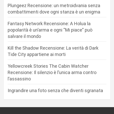
o
Plungeez Recensione: un metroidvania senza
n
combattimenti dove ogni stanza è un enigma
e
Fantasy Network Recensione: A Holua la
a
popolarità è un’arma e ogni “Mi piace” può
r
salvare il mondo
t
Kill the Shadow Recensione: La verità di Dark
i
Tide City appartiene ai morti
c
Yellowcreek Stories The Cabin Watcher
o
Recensione: Il silenzio è l’unica arma contro
l
l’assassino
i
Ingrandire una foto senza che diventi sgranata