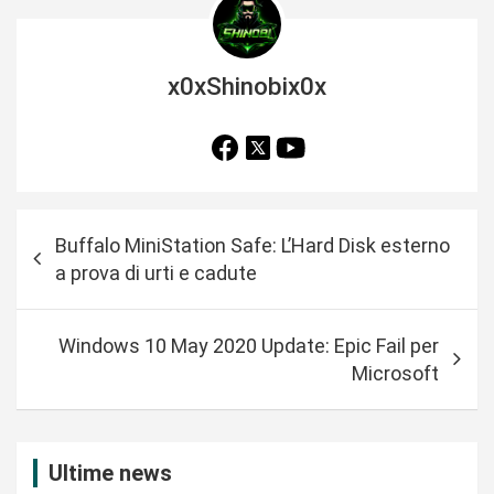
x0xShinobix0x
N
Buffalo MiniStation Safe: L’Hard Disk esterno
a
a prova di urti e cadute
v
i
Windows 10 May 2020 Update: Epic Fail per
g
Microsoft
a
z
i
Ultime news