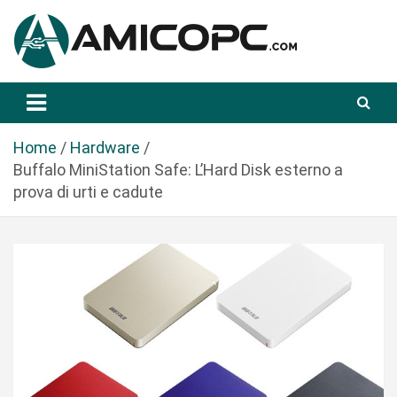
S
a
l
t
Novità Tecnologiche: Guide e News
Amicopc.com
a
a
l
Home
Hardware
c
Buffalo MiniStation Safe: L’Hard Disk esterno a
o
prova di urti e cadute
n
t
e
n
u
t
o