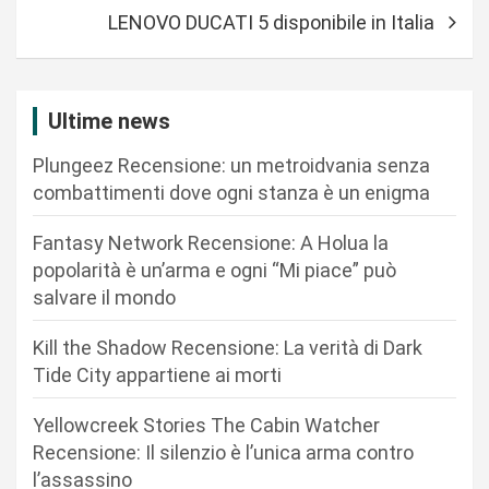
i
LENOVO DUCATI 5 disponibile in Italia
g
a
z
Ultime news
i
Plungeez Recensione: un metroidvania senza
o
combattimenti dove ogni stanza è un enigma
n
Fantasy Network Recensione: A Holua la
e
popolarità è un’arma e ogni “Mi piace” può
a
salvare il mondo
r
Kill the Shadow Recensione: La verità di Dark
t
Tide City appartiene ai morti
i
c
Yellowcreek Stories The Cabin Watcher
Recensione: Il silenzio è l’unica arma contro
o
l’assassino