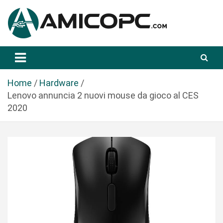
S
a
l
t
Novità Tecnologiche: Guide e News
Amicopc.com
a
a
l
Home
Hardware
c
Lenovo annuncia 2 nuovi mouse da gioco al CES
o
2020
n
t
e
n
u
t
o