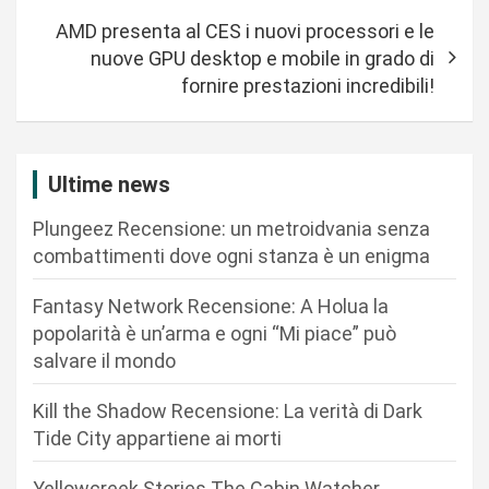
i
AMD presenta al CES i nuovi processori e le
g
nuove GPU desktop e mobile in grado di
a
fornire prestazioni incredibili!
z
i
Ultime news
o
n
Plungeez Recensione: un metroidvania senza
combattimenti dove ogni stanza è un enigma
e
a
Fantasy Network Recensione: A Holua la
r
popolarità è un’arma e ogni “Mi piace” può
salvare il mondo
t
i
Kill the Shadow Recensione: La verità di Dark
c
Tide City appartiene ai morti
o
Yellowcreek Stories The Cabin Watcher