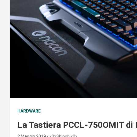
HARDWARE
La Tastiera PCCL-750OMIT di 
2 Maggio 2019
x0xShinobix0x