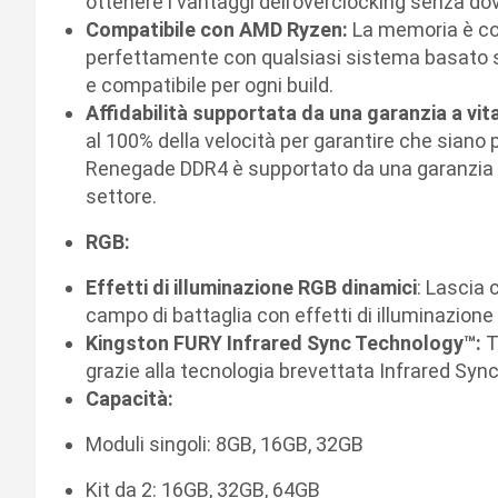
ottenere i vantaggi dell’overclocking senza d
Compatibile con AMD Ryzen:
La memoria è co
perfettamente con qualsiasi sistema basato s
e compatibile per ogni build.
Affidabilità supportata da una garanzia a vit
al 100% della velocità per garantire che siano pr
Renegade DDR4 è supportato da una garanzia a v
settore.
RGB:
Effetti di illuminazione RGB dinamici
: Lascia 
campo di battaglia con effetti di illuminazione
Kingston FURY Infrared Sync Technology™:
T
grazie alla tecnologia brevettata Infrared Syn
Capacità:
Moduli singoli: 8GB, 16GB, 32GB
Kit da 2: 16GB, 32GB, 64GB