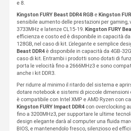
e 8.
Kingston FURY Beast DDR4 RGB
e
Kingston FU
sensibile aumento delle prestazioni per gaming, v
3733MHz e latenze CL15-19.
Kingston FURY Be
efficienza e costo ed è disponibile in capacità d
128GB, nel caso di kit. L’elegante e semplice desi
Beast DDR4
è disponibile in capacità da 4GB-32G
caso di kit. Entrambi i prodotti sono dotati di fu
porta le velocità fino a 2666MHz3 e sono compati
anche i kit DDR3.
Per ridurre al minimo il ritardo del sistema e aprir
dotare notebook e sistemi di piccole dimension
è compatibile con Intel XMP e AMD Ryzen con capa
Kingston FURY Impact DDR4
con overclocking a
fino a 3200MHz3, per supportare le ultime tecnolo
design elegante darà al computer una fluida marc
BIOS, e mantenendolo fresco, silenzioso ed effici