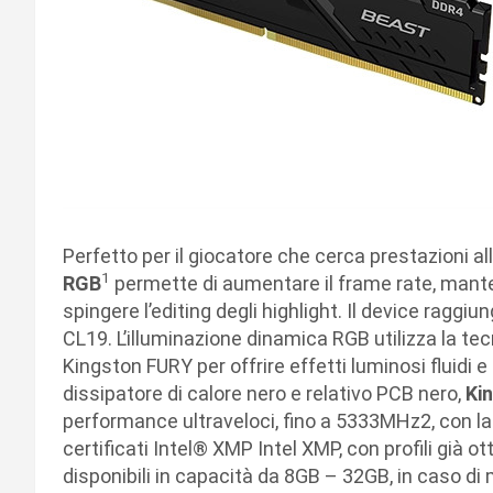
Perfetto per il giocatore che cerca prestazioni al
1
RGB
permette di aumentare il frame rate, manten
spingere l’editing degli highlight. Il device raggi
CL19.
L’illuminazione dinamica RGB utilizza la t
Kingston FURY per offrire effetti luminosi fluidi 
dissipatore di calore nero e relativo PCB nero,
Ki
performance ultraveloci, fino a 5333MHz2, con la
certificati Intel® XMP Intel XMP, con profili già ot
disponibili in capacità da 8GB – 32GB, in caso di m