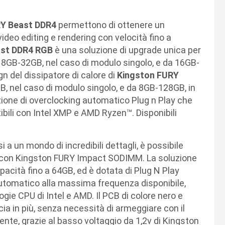
RY Beast DDR4
permettono di ottenere un
ideo editing e rendering con velocità fino a
ast DDR4 RGB
è una soluzione di upgrade unica per
a 8GB-32GB, nel caso di modulo singolo, e da 16GB-
gn del dissipatore di calore di
Kingston FURY
B, nel caso di modulo singolo, e da 8GB-128GB, in
nzione di overclocking automatico Plug n Play che
bili con Intel XMP e AMD Ryzen™. Disponibili
si a un mondo di incredibili dettagli, è possibile
i con Kingston FURY Impact SODIMM. La soluzione
cità fino a 64GB, ed è dotata di Plug N Play
utomatico alla massima frequenza disponibile,
gie CPU di Intel e AMD. Il PCB di colore nero e
ia in più, senza necessità di armeggiare con il
ente, grazie al basso voltaggio da 1,2v di Kingston