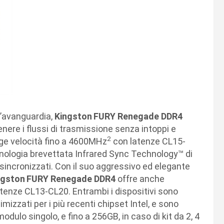
l’avanguardia,
Kingston
FURY Renegade DDR4
ere i flussi di trasmissione senza intoppi e
2
unge velocità fino a 4600MHz
con latenze CL15-
ecnologia brevettata Infrared Sync Technology™ di
e sincronizzati. Con il suo aggressivo ed elegante
ngston
FURY Renegade DDR4
offre anche
tenze CL13-CL20. Entrambi i dispositivi sono
timizzati per i più recenti chipset Intel, e sono
odulo singolo, e fino a 256GB, in caso di kit da 2, 4