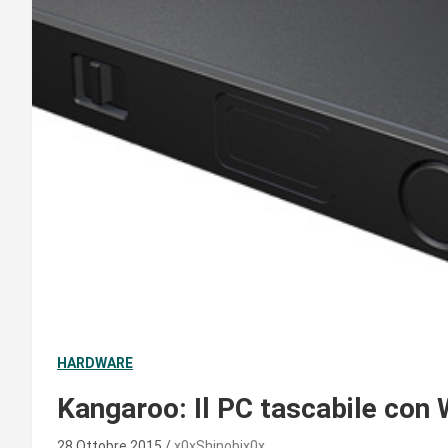
HARDWARE
Kangaroo: Il PC tascabile con
28 Ottobre 2015
x0xShinobix0x