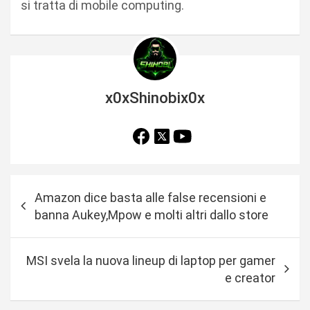
si tratta di mobile computing.
x0xShinobix0x
N
Amazon dice basta alle false recensioni e
a
banna Aukey,Mpow e molti altri dallo store
v
i
MSI svela la nuova lineup di laptop per gamer
g
e creator
a