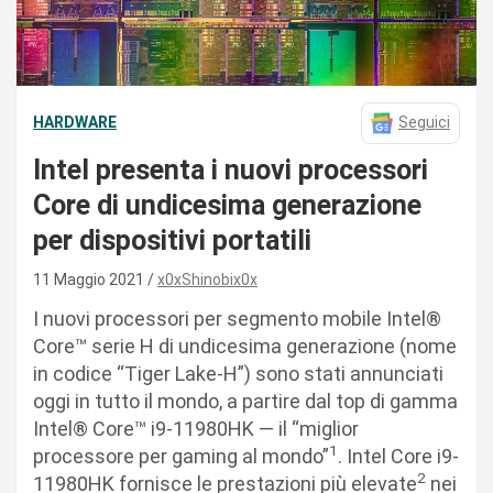
HARDWARE
Seguici
Intel presenta i nuovi processori
Core di undicesima generazione
per dispositivi portatili
11 Maggio 2021
x0xShinobix0x
I nuovi processori per segmento mobile Intel®
Core™ serie H di undicesima generazione (nome
in codice “Tiger Lake-H”) sono stati annunciati
oggi in tutto il mondo, a partire dal top di gamma
Intel® Core™ i9-11980HK — il “miglior
1
processore per gaming al mondo”
. Intel Core i9-
2
11980HK fornisce le prestazioni più elevate
nei