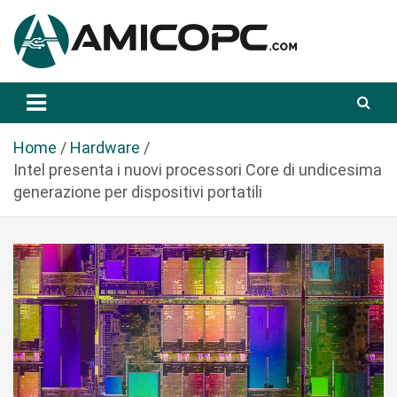
S
a
l
t
Novità Tecnologiche: Guide e News
Amicopc.com
a
a
l
Home
Hardware
c
Intel presenta i nuovi processori Core di undicesima
o
generazione per dispositivi portatili
n
t
e
n
u
t
o