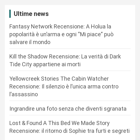
z
i
Ultime news
o
Fantasy Network Recensione: A Holua la
n
popolarità è un’arma e ogni “Mi piace” può
salvare il mondo
e
a
Kill the Shadow Recensione: La verità di Dark
r
Tide City appartiene ai morti
t
Yellowcreek Stories The Cabin Watcher
i
Recensione: Il silenzio è l’unica arma contro
c
l’assassino
o
Ingrandire una foto senza che diventi sgranata
l
i
Lost & Found A This Bed We Made Story
Recensione: il ritorno di Sophie tra furti e segreti