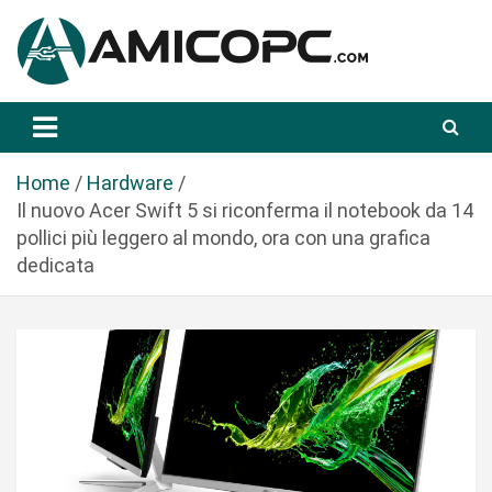
S
a
l
t
Novità Tecnologiche: Guide e News
Amicopc.com
a
a
l
Home
Hardware
c
Il nuovo Acer Swift 5 si riconferma il notebook da 14
o
pollici più leggero al mondo, ora con una grafica
n
dedicata
t
e
n
u
t
o