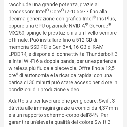
racchiude una grande potenza, grazie al
®
®
processore Intel
Core
i7-1065G7 fino alla
®
decima generazione con grafica Intel
Iris Plus,
®
®
oppure una GPU opzionale NVIDIA
GeForce
MX250, spinge le prestazioni a un livello sempre
ottimale. Può installare fino a 512 GB di
memoria SSD PCIe Gen 3×4, 16 GB di RAM
LPDDR4, e dispone di connettività Thunderbolt 3
e Intel Wi-Fi 6 a doppia banda, per un’esperienza
wireless più fluida e piacevole. Offre fino a 12,5
6
ore
di autonomia e la ricarica rapida: con una
carica di 30 minuti può stare acceso per 4 ore in
condizioni di riproduzione video.
Adatto sia per lavorare che per giocare, Swift 3
dà vita alle immagini grazie a cornici da 4,37 mm
e a un rapporto schermo-corpo dell’84%. Per
garantire un’elevata qualità del colore Swift 3