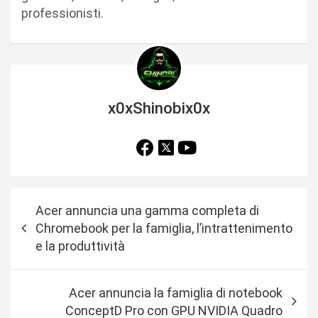
professionisti.
x0xShinobix0x
N
Acer annuncia una gamma completa di
a
Chromebook per la famiglia, l’intrattenimento
v
e la produttività
i
g
Acer annuncia la famiglia di notebook
a
ConceptD Pro con GPU NVIDIA Quadro