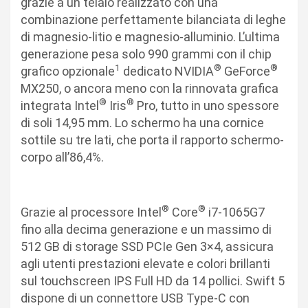
grazie a un telaio realizzato con una
combinazione perfettamente bilanciata di leghe
di magnesio-litio e magnesio-alluminio. L’ultima
generazione pesa solo 990 grammi con il chip
1
®
®
grafico opzionale
dedicato NVIDIA
GeForce
MX250, o ancora meno con la rinnovata grafica
®
®
integrata Intel
Iris
Pro, tutto in uno spessore
di soli 14,95 mm. Lo schermo ha una cornice
sottile su tre lati, che porta il rapporto schermo-
corpo all’86,4%.
®
®
Grazie al processore Intel
Core
i7-1065G7
fino alla decima generazione e un massimo di
512 GB di storage SSD PCIe Gen 3×4, assicura
agli utenti prestazioni elevate e colori brillanti
sul touchscreen IPS Full HD da 14 pollici. Swift 5
dispone di un connettore USB Type-C con