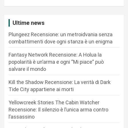
z
i
Ultime news
o
n
Plungeez Recensione: un metroidvania senza
combattimenti dove ogni stanza è un enigma
e
a
Fantasy Network Recensione: A Holua la
r
popolarità è un’arma e ogni “Mi piace” può
salvare il mondo
t
i
Kill the Shadow Recensione: La verità di Dark
c
Tide City appartiene ai morti
o
Yellowcreek Stories The Cabin Watcher
l
Recensione: Il silenzio è l’unica arma contro
i
l’assassino