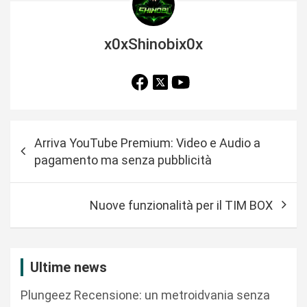
x0xShinobix0x
N
Arriva YouTube Premium: Video e Audio a
a
pagamento ma senza pubblicità
v
i
Nuove funzionalità per il TIM BOX
g
a
z
Ultime news
i
Plungeez Recensione: un metroidvania senza
o