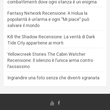
combattimenti dove ogni stanza è un enigma
n
Fantasy Network Recensione: A Holua la
e
popolarità è un’arma e ogni “Mi piace” può
a
salvare il mondo
r
Kill the Shadow Recensione: La verità di Dark
t
Tide City appartiene ai morti
i
c
Yellowcreek Stories The Cabin Watcher
Recensione: Il silenzio è l’unica arma contro
o
l’assassino
l
i
Ingrandire una foto senza che diventi sgranata