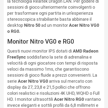
la tecnologia Realtek Dragon LAN. Per godere di
sessioni di gioco ulteriormente coinvolgenti o
per trasformare ogni partita in un’esperienza
stereoscopica strabiliante basta abbinare il
desktop
Nitro 50
ad un monitor
Acer Nitro VG0
o RG0.
Monitor Nitro VG0 e RG0
Questi nuovi monitor IPS dotati di
AMD Radeon
FreeSync
soddisfano la sete di adrenalina e
velocità di ogni giocatore con tempi di risposta
veloci da massimo 1ms, che garantiscono
sessioni di gioco fluide a prezzi convenienti. La
serie
Acer Nitro VG0
arriva sul mercato con
display da 27, 23,8 e 21,5 pollici che offrono
colori realistici e risoluzioni 4K UHD, WQHD o Full
HD. I monitor ultrasottili
Acer Nitro RG0
vantano
invece eleganti e sottili profili da 6,8 millimetri e