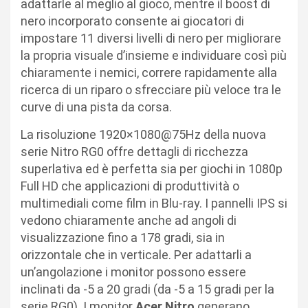
adattarle al meglio al gioco, mentre il boost di
nero incorporato consente ai giocatori di
impostare 11 diversi livelli di nero per migliorare
la propria visuale d’insieme e individuare così più
chiaramente i nemici, correre rapidamente alla
ricerca di un riparo o sfrecciare più veloce tra le
curve di una pista da corsa.
La risoluzione 1920×1080@75Hz della nuova
serie Nitro RG0 offre dettagli di ricchezza
superlativa ed è perfetta sia per giochi in 1080p
Full HD che applicazioni di produttività o
multimediali come film in Blu-ray. I pannelli IPS si
vedono chiaramente anche ad angoli di
visualizzazione fino a 178 gradi, sia in
orizzontale che in verticale. Per adattarli a
un’angolazione i monitor possono essere
inclinati da -5 a 20 gradi (da -5 a 15 gradi per la
serie RG0). I monitor
Acer Nitro
generano