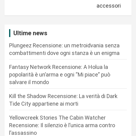
a
accessori
z
i
Ultime news
o
n
Plungeez Recensione: un metroidvania senza
combattimenti dove ogni stanza è un enigma
e
a
Fantasy Network Recensione: A Holua la
r
popolarità è un’arma e ogni “Mi piace” può
salvare il mondo
t
i
Kill the Shadow Recensione: La verità di Dark
c
Tide City appartiene ai morti
o
Yellowcreek Stories The Cabin Watcher
l
Recensione: Il silenzio è l’unica arma contro
i
l’assassino