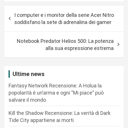
N
I computer e i monitor della serie Acer Nitro
a
soddisfano la sete di adrenalina dei gamer
v
i
Notebook Predator Helios 500: La potenza
g
alla sua espressione estrema
a
z
i
Ultime news
o
Fantasy Network Recensione: A Holua la
n
popolarità è un’arma e ogni “Mi piace” può
salvare il mondo
e
a
Kill the Shadow Recensione: La verità di Dark
r
Tide City appartiene ai morti