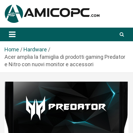
S
a
l
t
Novità Tecnologiche: Guide e News
Amicopc.com
a
a
l
Home
Hardware
c
Acer amplia la famiglia di prodotti gaming Predator
o
e Nitro con nuovi monitor e accessori
n
t
e
n
u
t
o