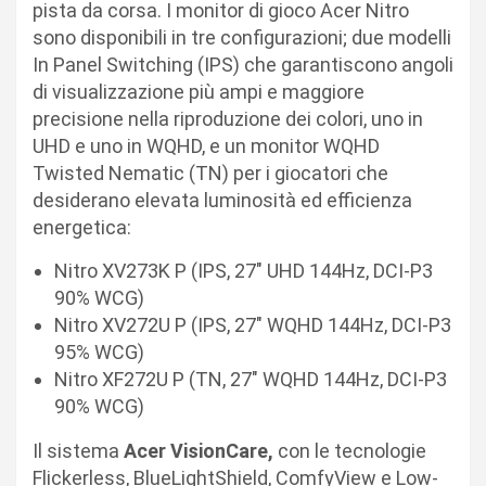
pista da corsa. I monitor di gioco Acer Nitro
sono disponibili in tre configurazioni; due modelli
In Panel Switching (IPS) che garantiscono angoli
di visualizzazione più ampi e maggiore
precisione nella riproduzione dei colori, uno in
UHD e uno in WQHD, e un monitor WQHD
Twisted Nematic (TN) per i giocatori che
desiderano elevata luminosità ed efficienza
energetica:
Nitro XV273K P (IPS, 27″ UHD 144Hz, DCI-P3
90% WCG)
Nitro XV272U P (IPS, 27″ WQHD 144Hz, DCI-P3
95% WCG)
Nitro XF272U P (TN, 27″ WQHD 144Hz, DCI-P3
90% WCG)
Il sistema
Acer VisionCare,
con le tecnologie
Flickerless, BlueLightShield, ComfyView e Low-