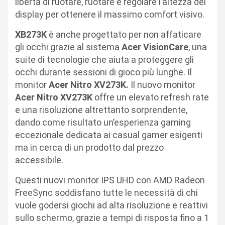
libertà di ruotare, ruotare e regolare l’altezza del
display per ottenere il massimo comfort visivo.
XB273K
è anche progettato per non affaticare
gli occhi grazie al sistema
Acer VisionCare
, una
suite di tecnologie che aiuta a proteggere gli
occhi durante sessioni di gioco più lunghe. Il
monitor
Acer Nitro XV273K.
Il nuovo monitor
Acer Nitro XV273K
offre un elevato refresh rate
e una risoluzione altrettanto sorprendente,
dando come risultato un’esperienza gaming
eccezionale dedicata ai casual gamer esigenti
ma in cerca di un prodotto dal prezzo
accessibile.
Questi nuovi monitor IPS UHD con AMD Radeon
FreeSync soddisfano tutte le necessità di chi
vuole godersi giochi ad alta risoluzione e reattivi
sullo schermo, grazie a tempi di risposta fino a 1