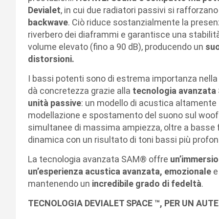
Devialet
, in cui due radiatori passivi si rafforzan
backwave
. Ciò riduce sostanzialmente la presenz
riverbero dei diaframmi e garantisce una stabilit
volume elevato (fino a 90 dB), producendo un
suo
distorsioni.
I bassi potenti sono di estrema importanza nella 
dà concretezza grazie alla
tecnologia avanzata 
unità passive
: un modello di acustica altamente 
modellazione e spostamento del suono sul woofer e
simultanee di massima ampiezza, oltre a basse 
dinamica con un risultato di toni bassi più profond
La tecnologia avanzata SAM® offre
un’immersio
un’esperienza acustica avanzata, emozionale
e
mantenendo un
incredibile grado di fedeltà
.
TECNOLOGIA DEVIALET SPACE ™, PER UN AUTE