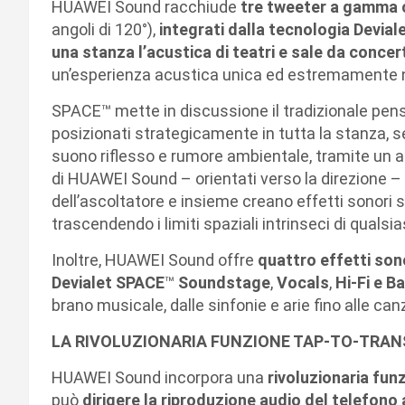
HUAWEI Sound racchiude
tre tweeter a gamma 
angoli di 120°),
integrati dalla tecnologia Devia
una stanza l’acustica di teatri e sale da concer
un’esperienza acustica unica ed estremamente n
SPACE™ mette in discussione il tradizionale pensi
posizionati strategicamente in tutta la stanza, s
suono riflesso e rumore ambientale, tramite un algo
di HUAWEI Sound – orientati verso la direzione – 
dell’ascoltatore e insieme creano effetti sonori 
trascendendo i limiti spaziali intrinseci di qualsia
Inoltre, HUAWEI Sound offre
quattro effetti son
Devialet SPACE
™
Soundstage
,
Vocals
,
Hi-Fi e B
brano musicale, dalle sinfonie e arie fino alle can
LA RIVOLUZIONARIA FUNZIONE TAP-TO-TRAN
HUAWEI Sound incorpora una
rivoluzionaria
funz
può
dirigere la riproduzione audio del telefono 