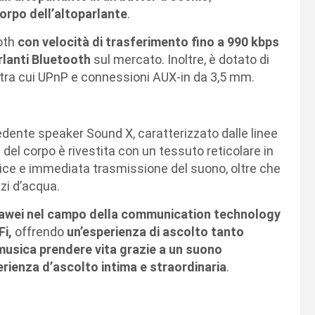
corpo dell’altoparlante
.
oth
con velocità di trasferimento fino a 990 kbps
arlanti Bluetooth
sul mercato. Inoltre, è dotato di
 tra cui UPnP e connessioni AUX-in da 3,5 mm.
dente speaker Sound X, caratterizzato dalle linee
del corpo è rivestita con un tessuto reticolare in
plice e immediata trasmissione del suono, oltre che
zzi d’acqua.
 Huawei nel campo della communication technology
Fi,
offrendo
un’esperienza di ascolto tanto
musica prendere vita grazie a un suono
erienza d’ascolto intima e straordinaria
.