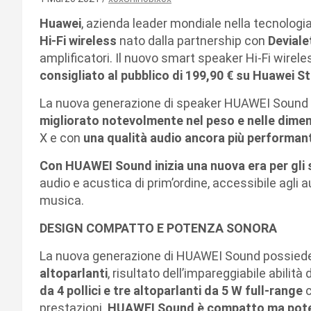
Huawei
, azienda leader mondiale nella tecnologi
Hi-Fi wireless
nato dalla partnership con
Deviale
amplificatori. Il nuovo smart speaker Hi-Fi wirele
consigliato al pubblico di 199,90 € su
Huawei St
La nuova generazione di speaker HUAWEI Sound è i
migliorato notevolmente nel peso e nelle dimen
X e con
una qualità audio ancora più performan
Con HUAWEI Sound inizia una nuova era per gli 
audio e acustica di prim’ordine, accessibile agli aud
musica.
DESIGN COMPATTO E POTENZA SONORA
La nuova generazione di HUAWEI Sound possied
altoparlanti
, risultato dell’impareggiabile abilità
da 4 pollici e tre altoparlanti da 5 W full-range
prestazioni.
HUAWEI Sound è compatto
ma
pote