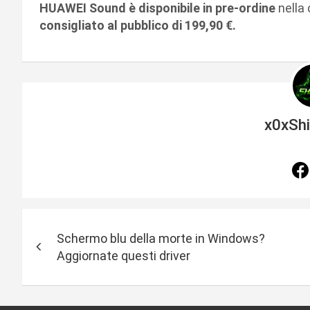
HUAWEI Sound è disponibile in pre-ordine
nella
consigliato al pubblico di 199,90 €.
x0xSh
N
Schermo blu della morte in Windows?
a
Aggiornate questi driver
v
i