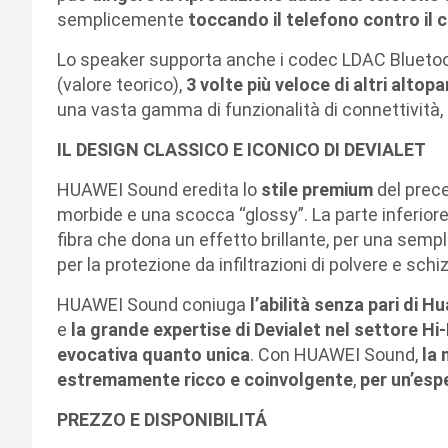
semplicemente
toccando il telefono contro il 
Lo speaker supporta anche i codec LDAC Blueto
(valore teorico),
3 volte più veloce di altri altop
una vasta gamma di funzionalità di connettività,
IL DESIGN CLASSICO E ICONICO DI DEVIALET
HUAWEI Sound eredita lo
stile premium
del prece
morbide e una scocca “glossy”. La parte inferiore 
fibra che dona un effetto brillante, per una sem
per la protezione da infiltrazioni di polvere e schi
HUAWEI Sound coniuga
l’abilità senza pari di
e
la grande expertise di Devialet nel settore Hi-
evocativa quanto unica
. Con HUAWEI Sound,
la 
estremamente ricco e coinvolgente
,
per un’esp
PREZZO E DISPONIBILITÁ