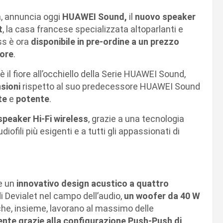
a, annuncia oggi
HUAWEI
Sound,
il
nuovo speaker
t
, la casa francese specializzata altoparlanti e
ss è ora
disponibile in pre-ordine a un prezzo
ore
.
l fiore all’occhiello della Serie HUAWEI Sound,
sioni
rispetto al suo predecessore HUAWEI Sound
te
e
potente
.
speaker Hi-Fi wireless
, grazie a una tecnologia
iofili più esigenti e a tutti gli appassionati di
e un
innovativo design acustico a
quattro
 di Devialet nel campo dell’audio,
un woofer da 40 W
che, insieme, lavorano al massimo delle
nte grazie alla configurazione Push-Push di