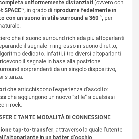
completa uniformemente distanziati
(ovvero con
let SPACE™
, in grado di
riprodurre fedelmente in
to con un suono in stile surround a 360 °,
per
aturale.
ero che il suono surround richieda più altoparlanti
eparando il segnale in ingresso in suono diretto,
ritmo dedicato. Infatti, i tre diversi altoparlanti
ricevono il segnale in base alla posizione
surround sorprendenti da un singolo dispositivo,
si stanza.
ori
che arricchiscono l’esperienza d’ascolto:
ass
che aggiungono un nuovo “stile” a qualsiasi
zoni rock.
SFER E TANTE MODALITÀ DI CONNESSIONE
ione tap-to-transfer
, attraverso la quale l’utente
all’altoparlante in un batter d’occhio
,