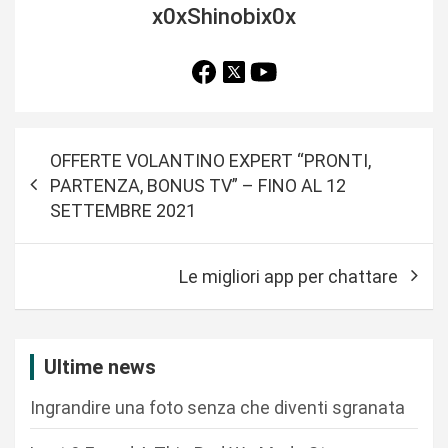
x0xShinobix0x
N
OFFERTE VOLANTINO EXPERT “PRONTI,
a
PARTENZA, BONUS TV” – FINO AL 12
v
SETTEMBRE 2021
i
g
Le migliori app per chattare
a
z
i
Ultime news
o
Ingrandire una foto senza che diventi sgranata
n