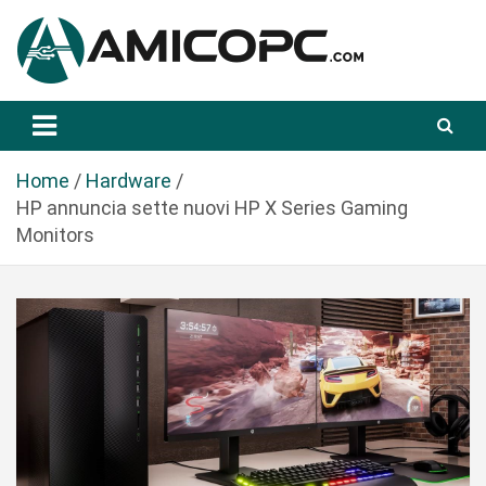
S
a
l
t
Novità Tecnologiche: Guide e News
Amicopc.com
a
a
l
Home
Hardware
c
HP annuncia sette nuovi HP X Series Gaming
o
Monitors
n
t
e
n
u
t
o