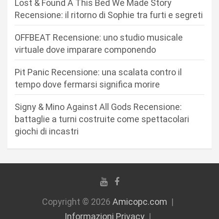
Lost & Found A This Bed We Made Story
e
Recensione: il ritorno di Sophie tra furti e segreti
a
r
OFFBEAT Recensione: uno studio musicale
virtuale dove imparare componendo
t
i
Pit Panic Recensione: una scalata contro il
c
tempo dove fermarsi significa morire
o
Signy & Mino Against All Gods Recensione:
l
battaglie a turni costruite come spettacolari
i
giochi di incastri
Copyright © 2026
Amicopc.com
Informazioni Privacy