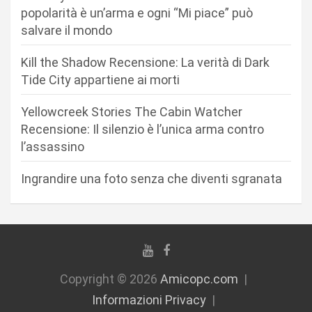
popolarità è un’arma e ogni “Mi piace” può
t
salvare il mondo
i
c
Kill the Shadow Recensione: La verità di Dark
Tide City appartiene ai morti
o
l
Yellowcreek Stories The Cabin Watcher
i
Recensione: Il silenzio è l’unica arma contro
l’assassino
Ingrandire una foto senza che diventi sgranata
Copyright © 2026
Amicopc.com
Informazioni Privacy