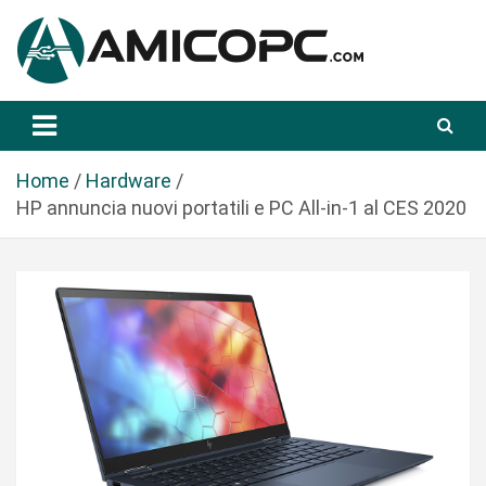
S
a
l
t
Novità Tecnologiche: Guide e News
Amicopc.com
a
a
l
Home
Hardware
c
HP annuncia nuovi portatili e PC All-in-1 al CES 2020
o
n
t
e
n
u
t
o