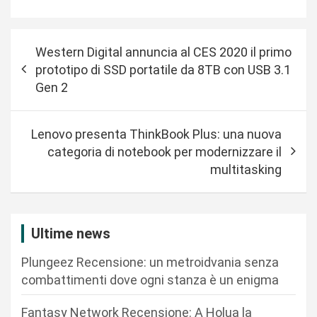
N
Western Digital annuncia al CES 2020 il primo
a
prototipo di SSD portatile da 8TB con USB 3.1
v
Gen 2
i
g
Lenovo presenta ThinkBook Plus: una nuova
a
categoria di notebook per modernizzare il
multitasking
z
i
o
Ultime news
n
Plungeez Recensione: un metroidvania senza
e
combattimenti dove ogni stanza è un enigma
a
r
Fantasy Network Recensione: A Holua la