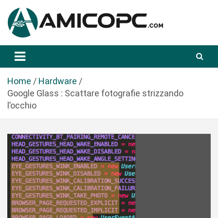
S
a
l
t
Novità Tecnologiche: Guide e News
Amicopc.com
a
a
l
Home
Hardware
c
Google Glass : Scattare fotografie strizzando
o
l’occhio
n
t
e
n
u
t
o