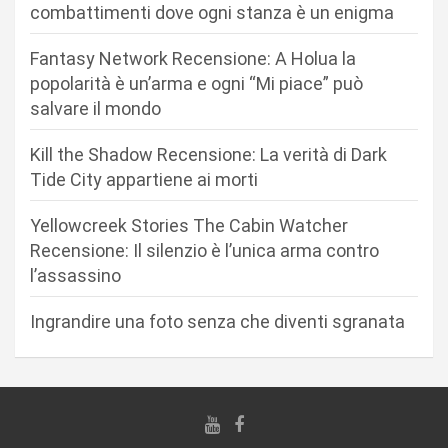
n
combattimenti dove ogni stanza è un enigma
e
Fantasy Network Recensione: A Holua la
a
popolarità è un’arma e ogni “Mi piace” può
r
salvare il mondo
t
Kill the Shadow Recensione: La verità di Dark
i
Tide City appartiene ai morti
c
Yellowcreek Stories The Cabin Watcher
o
Recensione: Il silenzio è l’unica arma contro
l
l’assassino
i
Ingrandire una foto senza che diventi sgranata