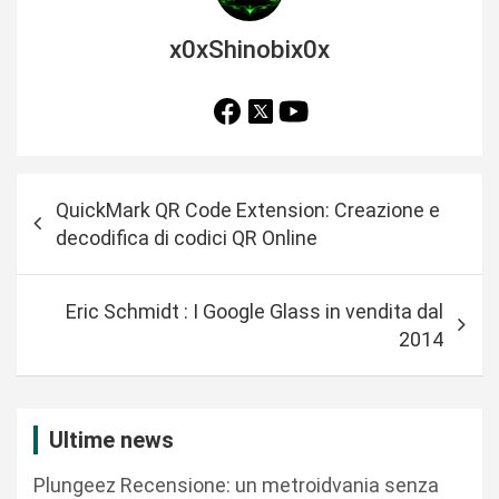
x0xShinobix0x
N
QuickMark QR Code Extension: Creazione e
a
decodifica di codici QR Online
v
i
Eric Schmidt : I Google Glass in vendita dal
g
2014
a
z
i
Ultime news
o
Plungeez Recensione: un metroidvania senza