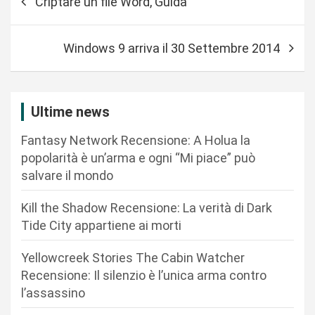
Criptare un file Word, Guida
a
v
Windows 9 arriva il 30 Settembre 2014
i
g
a
Ultime news
z
Fantasy Network Recensione: A Holua la
i
popolarità è un’arma e ogni “Mi piace” può
o
salvare il mondo
n
Kill the Shadow Recensione: La verità di Dark
e
Tide City appartiene ai morti
a
r
Yellowcreek Stories The Cabin Watcher
Recensione: Il silenzio è l’unica arma contro
t
l’assassino
i