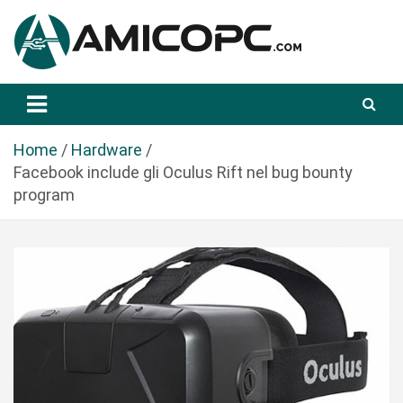
S
a
l
t
Novità Tecnologiche: Guide e News
Amicopc.com
a
a
l
Home
Hardware
c
Facebook include gli Oculus Rift nel bug bounty
o
program
n
t
e
n
u
t
o