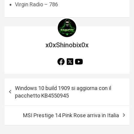
Virgin Radio – 786
x0xShinobix0x
N
Windows 10 build 1909 si aggiorna con il
a
pacchetto KB4550945
v
i
MSI Prestige 14 Pink Rose arriva in Italia
g
a