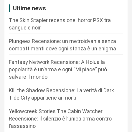
z
Ultime news
i
The Skin Stapler recensione: horror PSX tra
o
sangue e noir
n
Plungeez Recensione: un metroidvania senza
e
combattimenti dove ogni stanza è un enigma
a
r
Fantasy Network Recensione: A Holua la
popolarità è un’arma e ogni “Mi piace” può
t
salvare il mondo
i
c
Kill the Shadow Recensione: La verità di Dark
Tide City appartiene ai morti
o
l
Yellowcreek Stories The Cabin Watcher
i
Recensione: Il silenzio è l’unica arma contro
l’assassino