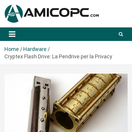
S
a
l
t
Novità Tecnologiche: Guide e News
Amicopc.com
a
a
l
Home
Hardware
c
Cryptex Flash Drive: La Pendrive per la Privacy
o
n
t
e
n
u
t
o