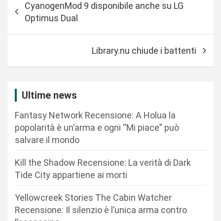
CyanogenMod 9 disponibile anche su LG
a
Optimus Dual
v
i
Library.nu chiude i battenti
g
a
z
Ultime news
i
Fantasy Network Recensione: A Holua la
o
popolarità è un’arma e ogni “Mi piace” può
n
salvare il mondo
e
Kill the Shadow Recensione: La verità di Dark
a
Tide City appartiene ai morti
r
Yellowcreek Stories The Cabin Watcher
t
Recensione: Il silenzio è l’unica arma contro
i