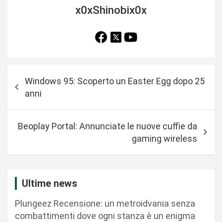
x0xShinobix0x
N
Windows 95: Scoperto un Easter Egg dopo 25
a
anni
v
i
Beoplay Portal: Annunciate le nuove cuffie da
g
gaming wireless
a
z
i
Ultime news
o
Plungeez Recensione: un metroidvania senza
n
combattimenti dove ogni stanza è un enigma