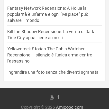
e
Fantasy Network Recensione: A Holua la
a
popolarità è un’arma e ogni “Mi piace” può
r
salvare il mondo
t
Kill the Shadow Recensione: La verità di Dark
i
Tide City appartiene ai morti
c
Yellowcreek Stories The Cabin Watcher
o
Recensione: Il silenzio è l’unica arma contro
l
l’assassino
i
Ingrandire una foto senza che diventi sgranata
Copyright © 2026
Amicopc.com