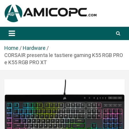
S
a
l
t
Novità Tecnologiche: Guide e News
Amicopc.com
a
a
l
Home
Hardware
c
CORSAIR presenta le tastiere gaming K55 RGB PRO
o
e K55 RGB PRO XT
n
t
e
n
u
t
o