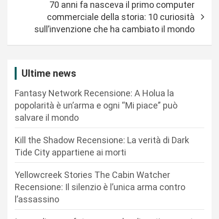
70 anni fa nasceva il primo computer
g
commerciale della storia: 10 curiosità
a
sull’invenzione che ha cambiato il mondo
z
i
Ultime news
o
n
Fantasy Network Recensione: A Holua la
popolarità è un’arma e ogni “Mi piace” può
e
salvare il mondo
a
r
Kill the Shadow Recensione: La verità di Dark
Tide City appartiene ai morti
t
i
Yellowcreek Stories The Cabin Watcher
c
Recensione: Il silenzio è l’unica arma contro
l’assassino
o
l