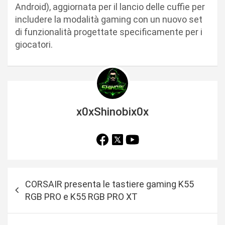
Android), aggiornata per il lancio delle cuffie per
includere la modalità gaming con un nuovo set
di funzionalità progettate specificamente per i
giocatori.
x0xShinobix0x
N
CORSAIR presenta le tastiere gaming K55
a
RGB PRO e K55 RGB PRO XT
v
i