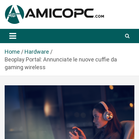
S
a
l
t
Novità Tecnologiche: Guide e News
Amicopc.com
a
a
l
Home
Hardware
c
Beoplay Portal: Annunciate le nuove cuffie da
o
gaming wireless
n
t
e
n
u
t
o