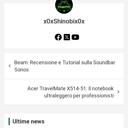
x0xShinobix0x
N
Beam: Recensione e Tutorial sulla Soundbar
a
Sonos
v
i
Acer TravelMate X514-51: Il notebook
g
ultraleggero per professionisti
a
z
i
Ultime news