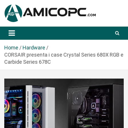
S
a
l
t
Novità Tecnologiche: Guide e News
Amicopc.com
a
a
l
Home
Hardware
c
CORSAIR presenta i case Crystal Series 680X RGB e
o
Carbide Series 678C
n
t
e
n
u
t
o