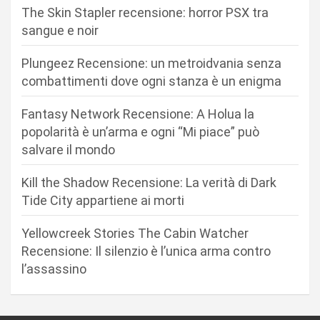
o
The Skin Stapler recensione: horror PSX tra
n
sangue e noir
e
Plungeez Recensione: un metroidvania senza
a
combattimenti dove ogni stanza è un enigma
r
Fantasy Network Recensione: A Holua la
t
popolarità è un’arma e ogni “Mi piace” può
i
salvare il mondo
c
Kill the Shadow Recensione: La verità di Dark
o
Tide City appartiene ai morti
l
i
Yellowcreek Stories The Cabin Watcher
Recensione: Il silenzio è l’unica arma contro
l’assassino