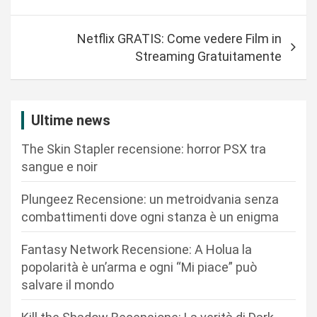
v
i
Netflix GRATIS: Come vedere Film in
g
Streaming Gratuitamente
a
z
i
Ultime news
o
The Skin Stapler recensione: horror PSX tra
n
sangue e noir
e
Plungeez Recensione: un metroidvania senza
a
combattimenti dove ogni stanza è un enigma
r
Fantasy Network Recensione: A Holua la
t
popolarità è un’arma e ogni “Mi piace” può
i
salvare il mondo
c