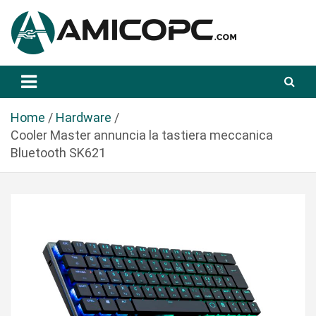
S
a
l
t
Novità Tecnologiche: Guide e News
Amicopc.com
a
a
l
Home
Hardware
c
Cooler Master annuncia la tastiera meccanica
o
Bluetooth SK621
n
t
e
n
u
t
o