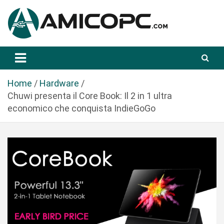
S
a
l
t
Novità Tecnologiche: Guide e News
Amicopc.com
a
a
l
Home
Hardware
c
Chuwi presenta il Core Book: Il 2 in 1 ultra
o
economico che conquista IndieGoGo
n
t
e
n
u
t
o