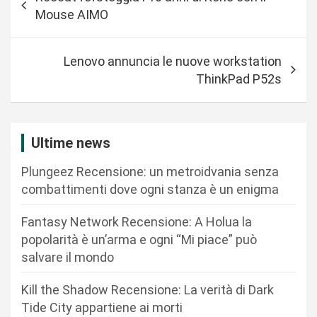
a
Mouse AIMO
v
i
Lenovo annuncia le nuove workstation
g
ThinkPad P52s
a
z
i
Ultime news
o
Plungeez Recensione: un metroidvania senza
n
combattimenti dove ogni stanza è un enigma
e
Fantasy Network Recensione: A Holua la
a
popolarità è un’arma e ogni “Mi piace” può
r
salvare il mondo
t
Kill the Shadow Recensione: La verità di Dark
i
Tide City appartiene ai morti